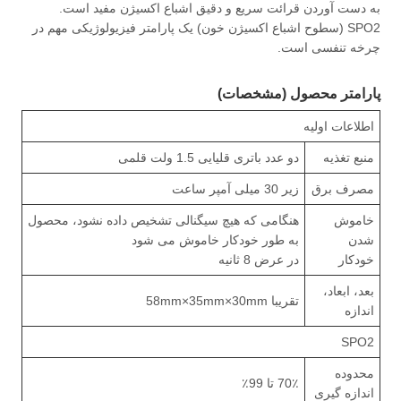
به دست آوردن قرائت سریع و دقیق اشباع اکسیژن مفید است.
SPO2 (سطوح اشباع اکسیژن خون) یک پارامتر فیزیولوژیکی مهم در
چرخه تنفسی است.
پارامتر محصول (مشخصات)
اطلاعات اولیه
منبع تغذیه
دو عدد باتری قلیایی 1.5 ولت قلمی
مصرف برق
زیر 30 میلی آمپر ساعت
خاموش
هنگامی که هیچ سیگنالی تشخیص داده نشود، محصول
شدن
به طور خودکار خاموش می شود
خودکار
در عرض 8 ثانیه
بعد، ابعاد،
تقریبا 58mm×35mm×30mm
اندازه
SPO2
محدوده
70٪ تا 99٪
اندازه گیری