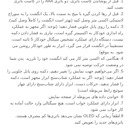
1. قبل از پوشاندن کاست باتری، دو باتری AAA را در کاست باتری
نصب کنید.
2. قبل از رها کردن گیره با میخ به سمت بالا، یک انگشت را به سوراخ
لاستیکی اکسی متر وصل کنید (بهتر است انگشت را کاملاً وصل کنید).
3. دکمه را روی پانل جلویی فشار دهید؛ (توجه: اگر مجهز به عملکرد
راه اندازی خودکار به اکسیمتر گیره است، نیازی به فشار دادن دکمه
نیست، دستگاه دارای عملکرد تشخیص سیگنال خودکار 5 ثانیه است،
مستقیماً در انگشت قرار می گیرد، ابزار به طور خودکار روشن می
شود. به موقع)
4. هنگامی که اکسی متر کار می کند انگشت خود را نلرزید. بدن شما
در وضعیت حرکت توصیه نمی شود.
5. اگر می‌خواهیم جهت نمایش را تغییر دهیم، دکمه روی پانل جلویی را
فشار دهید؛ (توجه: اگر به عملکرد شتاب‌سنج ابزار مجهز است، دکمه
را فشار ندهید، حرکات دست، ابزار دارای شتاب‌سنج دارای چهار
سوئیچ رابط مربوطه است)
6. خواندن داده های مربوطه از صفحه نمایش.
7. ابزار دارای عملکرد خواب است، هیچ سیگنالی وارد حالت آماده به
کار خواب نمی شود.
8.لطفاً زمانی که OLED نشان می‌دهد باتری‌ها کم مصرف هستند،
باتری‌های جدید را تعویض کنید.