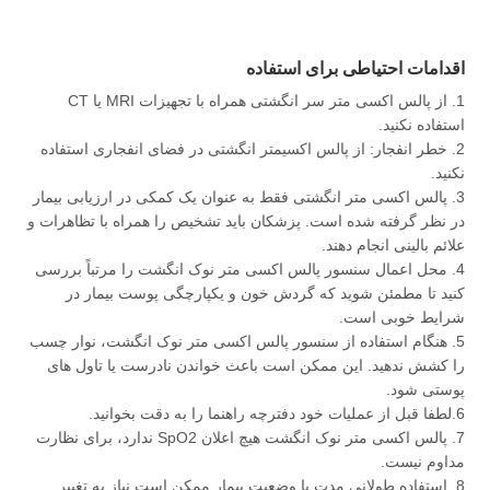
اقدامات احتیاطی برای استفاده
1. از پالس اکسی متر سر انگشتی همراه با تجهیزات MRI یا CT
استفاده نکنید.
2. خطر انفجار: از پالس اکسیمتر انگشتی در فضای انفجاری استفاده
نکنید.
3. پالس اکسی متر انگشتی فقط به عنوان یک کمکی در ارزیابی بیمار
در نظر گرفته شده است. پزشکان باید تشخیص را همراه با تظاهرات و
علائم بالینی انجام دهند.
4. محل اعمال سنسور پالس اکسی متر نوک انگشت را مرتباً بررسی
کنید تا مطمئن شوید که گردش خون و یکپارچگی پوست بیمار در
شرایط خوبی است.
5. هنگام استفاده از سنسور پالس اکسی متر نوک انگشت، نوار چسب
را کشش ندهید. این ممکن است باعث خواندن نادرست یا تاول های
پوستی شود.
6.لطفا قبل از عملیات خود دفترچه راهنما را به دقت بخوانید.
7. پالس اکسی متر نوک انگشت هیچ اعلان SpO2 ندارد، برای نظارت
مداوم نیست.
8. استفاده طولانی مدت یا وضعیت بیمار ممکن است نیاز به تغییر