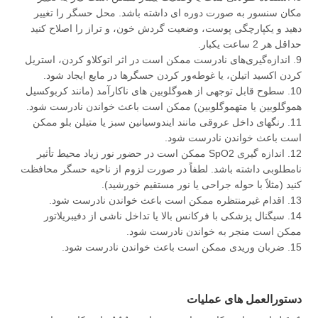
مکان سنسور به صورت دوره ای داشته باشد. محل حسگر را تغییر
دهید و یکپارچگی پوست، وضعیت گردش خون، و تراز را اصلاح کنید
حداقل هر 2 ساعت یکبار.
9. اندازه‌گیری‌های نادرست ممکن است در اثر اتوکلاو کردن، استریل
کردن اکسید اتیلن، یا غوطه‌ور کردن حسگرها در مایع ایجاد شود.
10. سطوح قابل توجهی از هموگلوبین های ناکارآمد (مانند کربوکسیل
هموگلوبین یا متهموگلوبین) ممکن است باعث خواندن نادرست شود.
11. رنگهای داخل عروقی مانند ایندوسیانین سبز یا متیلن بلو ممکن
است باعث خواندن نادرست شود.
12. اندازه گیری SpO2 ممکن است در حضور نور زیاد محیط تأثیر
نامطلوبی داشته باشد. لطفاً در صورت لزوم از ناحیه حسگر محافظت
کنید (مثلاً با حوله جراحی یا نور مستقیم خورشید).
13. اقدام غیرمنتظره ممکن است باعث خواندن نادرست شود.
14. سیگنال پزشکی با فرکانس بالا یا تداخل ناشی از دفیبریلاتور
ممکن است منجر به خواندن نادرست شود.
15. ضربان وریدی ممکن است باعث خواندن نادرست شود.
دستورالعمل های عملیات