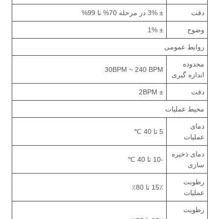
دقت
± 3% در مرحله 70% تا 99%
وضوح
± 1%
روابط عمومی
محدوده
30BPM ~ 240 BPM
اندازه گیری
دقت
± 2BPM
محیط عملیات
دمای
5 تا 40 ℃
عملیات
دمای ذخیره
-10 تا 40 ℃
سازی
رطوبت
15٪ تا 80٪
عملیات
رطوبت