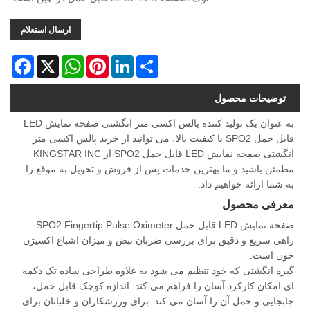
ارسال استعلام
acebook
WhatsApp
X
Pinterest
LinkedIn
Share
توضیحات محصول
به عنوان یک تولید کننده پالس اکسی متر انگشتی صفحه نمایش LED
قابل حمل SPO2 با کیفیت بالا، می توانید از خرید پالس اکسی متر
انگشتی صفحه نمایش LED قابل حمل SPO2 از KINGSTAR INC
مطمئن باشید و ما بهترین خدمات پس از فروش و تحویل به موقع را
به شما ارائه خواهیم داد.
معرفی محصول
صفحه نمایش LED قابل حمل SPO2 Fingertip Pulse Oximeter
راهی سریع و دقیق برای بررسی ضربان نبض و میزان اشباع اکسیژن
خون است.
گیره انگشتی که خود تنظیم می شود به علاوه طراحی ساده تک دکمه
ای امکان کارکرد آسان را فراهم می کند. اندازه کوچک قابل حمل،
جابجایی و حمل آن را آسان می کند. برای ورزشکاران و خلبانان برای