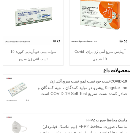
آزمایش سریع آنتی ژن برای Covid-
سواب بینی خودآزمایی کووید-19
19 قدامی
تست آنتی ژن سریع
محصولات داغ
COVID-19 تست خود تست ایمن تست سریع آنتی ژن
Kingstar Inc پیشرو در تولید کنندگان ، تهیه کنندگان و
صادر کننده تست سریع COVID-19 Self Test است.
Covid-19 Self Test Collection Safe Collection
آزمایش سریع آنتی ژن مبتنی بر روش
ایمونوکروماتوگرافی طلای کلوئیدی است. این تست
های نوع می توانند نتایج را ساده تر و راحت تر به
ماسک محافظ صورت FFP2
دست آورند. مردم می توانند به خودی خود آزمایش را
ماسک صورت محافظ FFP2 (نیم ماسک فیلتردار)
در خانه انجام دهند. شما از شما استقبال می شود که
برای محافظت در برابر ذرات جامد و روغنی، مایع و