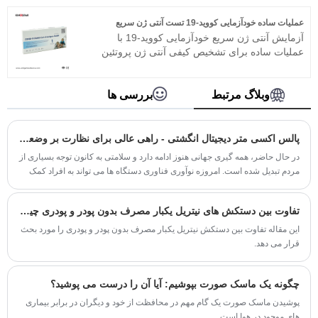
INC یک تولید کننده و تامین کننده دستکش نیتریل آبی
پزشکی آبی بدون پودر در چین است.
عملیات ساده خودآزمایی کووید-19 تست آنتی ژن سریع
آزمایش آنتی ژن سریع خودآزمایی کووید-19 با
عملیات ساده برای تشخیص کیفی آنتی ژن پروتئین
نوکلئوکپسید از SARS-CoV-2 در سواب بینی افراد
مشکوک به COVID-19 در نظر گرفته شده است.
وبلاگ مرتبط
بررسی ها
پالس اکسی متر دیجیتال انگشتی - راهی عالی برای نظارت بر وضعیت سلامتی خود
در حال حاضر، همه گیری جهانی هنوز ادامه دارد و سلامتی به کانون توجه بسیاری از
مردم تبدیل شده است. امروزه نوآوری فناوری دستگاه ها می تواند به افراد کمک
کند تا به وضعیت سلامتی خود بهتر توجه کنند. گزارش شده است که پالس اکسی
متر دیجیتال انگشتی در حال حاضر یک دستگاه بهداشتی هوشمند بسیار محبوب
تفاوت بین دستکش های نیتریل یکبار مصرف بدون پودر و پودری چیست؟
است.
این مقاله تفاوت بین دستکش نیتریل یکبار مصرف بدون پودر و پودری را مورد بحث
قرار می دهد.
چگونه یک ماسک صورت بپوشیم: آیا آن را درست می پوشید؟
پوشیدن ماسک صورت یک گام مهم در محافظت از خود و دیگران در برابر بیماری
های موجود در هوا است.