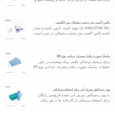
به کارخانه ما بیایند تا آخرین فروش ، قیمت پایین و با
میکروارگانیسم‌هایی مانند گرد و غبار زغال سنگ، گرد
کیفیت بالا Covid-19 Test Collection Safe Test را
و غبار سیمان، مه اسیدی، مه رنگ، دود روغن، مه
خریداری کنید. ما مشتاقانه منتظر همکاری با شما
روغن، دود آسفالت، دود اجاق گاز کک و غیره مناسب
هستیم.
است. .
پالس اکسی متر دستی دیجیتال سر انگشتی
KINGSTAR INC یک تولید کننده، تامین کننده و صادر
کننده پالس اکسی متر دستی دیجیتالی در چین است.
ماسک صورت یکبار مصرف جراحی نوع IIR
برای پرسنل پزشکی بالینی برای پوشیدن در حین
عملیات. ماسک صورت یکبار مصرف جراحی نوع IIR
دهان، بینی و فک کاربر را می پوشاند و مانعی
فیزیکی برای جلوگیری از عبور مستقیم پاتوژن ها،
میکروارگانیسم ها، مایعات بدن و ذرات ایجاد می کند.
پودر دستکش نیتریل آبی برای استفاده پزشکی
به پودر دستکش نیتریل آبی عمده فروشی رایگان
برای استفاده پزشکی از کارخانه ما در هر زمان
خوش آمدید. ما قیمت های تخفیف کارخانه را برای
محصولات خود به شما ارائه می دهیم. KINGSTAR